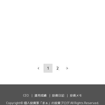
1
2
CEO
運用成績
投資日記
投資メモ
Copyright©
個人投資家「まぁ」の投資ブログ
All Rights Reserved.