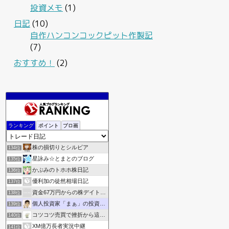
投資メモ
(1)
日記
(10)
自作ハンコンコックピット作製記
(7)
おすすめ！
(2)
東証メモ
132位
ランキング
ポイント
ブロ画
ありさん5252の資産運用ブログ
133位
株の損切りとシルビア
134位
星詠み☆とまとのブログ
135位
かぶみのトホホ株日記
136位
優利加の徒然相場日記
137位
資金67万円からの株デイトレ収支記録
138位
個人投資家「まぁ」の投資ブログ《資産倍増化》
139位
コツコツ売買で挫折から這い上がりたい
140位
XM億万長者実況中継
141位