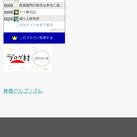
投資顧問の助言は本当に儲かるのかリアルにやってみた
142位
ナツ株日記
143位
億り人研究所
144位
このカテゴリを全て表示
デイトレ初心者のトレード日記
145位
参加する
旅する投資家MIKAの日々の投資の記録
146位
このブログに投票する
株価アルゴリズム