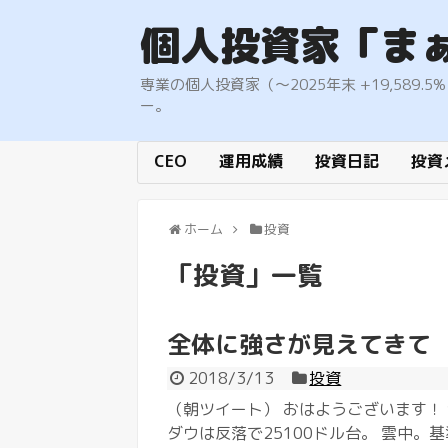
個人投資家「ま
専業の個人投資家（〜2025年末 +19,58
ー。
CEO
運用成績
投資日記
投資
ホーム
投資
「
投資
」
一覧
全体に強さが見えてきて
2018/3/13
投資
（朝ツイート） おはようございます！ 
ダウは反落で25100ドル台。 雲中。基