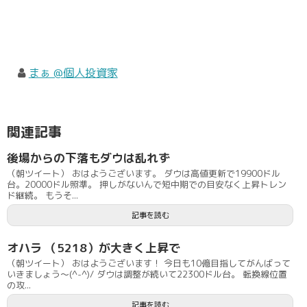
まぁ @個人投資家
関連記事
後場からの下落もダウは乱れず
（朝ツイート） おはようございます。 ダウは高値更新で19900ドル
台。20000ドル照準。 押しがないんで短中期での目安なく上昇トレン
ド継続。 もうそ...
記事を読む
オハラ （5218）が大きく上昇で
（朝ツイート） おはようございます！ 今日も10億目指してがんばって
いきましょう〜(^-^)/ ダウは調整が続いて22300ドル台。 転換線位置
の攻...
記事を読む