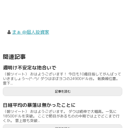
まぁ @個人投資家
関連記事
週明け不安定な地合いで
（朝ツイート） おはようございます！ 今日も10億目指してがんばって
いきましょう〜(^-^)/ ダウはほぼヨコの24900ドル台。 転換線位置。
雲下...
記事を読む
日経平均の暴落は無かったことに
（朝ツイート） おはようございます。 ダウは続伸で大幅高。一気に
18500ドルを突破。 ここで節目があるものの中期では上でどこまで行
くか。 雲上限も突破...