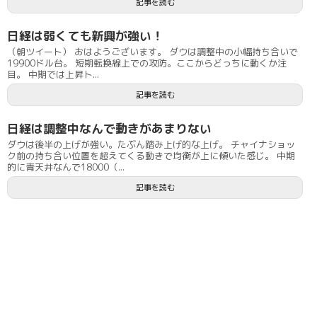
記事を読む
日経は弱くても新興が強い！
（朝ツイート） おはようございます。 ダウは調整中の小幅持ち合いで
19900ドル台。 短期転換線上での攻防。ここからどっちに動くか注
目。 中期では上昇ト...
記事を読む
日経は調整中なんで動きがあまりない
ダウは後半の上げが強い。たぶん踏み上げ的な上げ。 チャイナショッ
ク前の持ち合い位置を超えてくる動きで均衡が上に傾いた感じ。 中期
的に青天井なんで18000（...
記事を読む