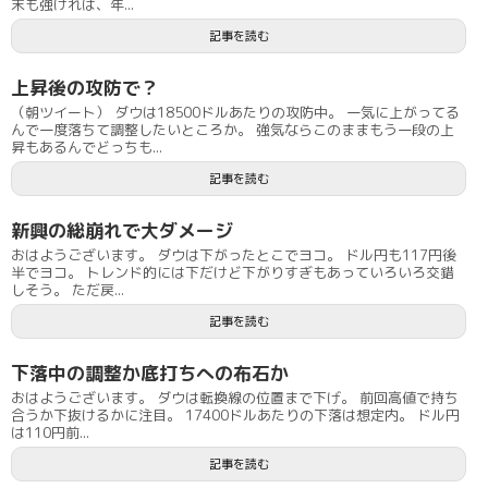
末も強ければ、年...
記事を読む
上昇後の攻防で？
（朝ツイート） ダウは18500ドルあたりの攻防中。 一気に上がってる
んで一度落ちて調整したいところか。 強気ならこのままもう一段の上
昇もあるんでどっちも...
記事を読む
新興の総崩れで大ダメージ
おはようございます。 ダウは下がったとこでヨコ。 ドル円も117円後
半でヨコ。 トレンド的には下だけど下がりすぎもあっていろいろ交錯
しそう。 ただ戻...
記事を読む
下落中の調整か底打ちへの布石か
おはようございます。 ダウは転換線の位置まで下げ。 前回高値で持ち
合うか下抜けるかに注目。 17400ドルあたりの下落は想定内。 ドル円
は110円前...
記事を読む