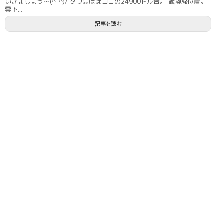
いきましょう〜(^-^)/ ダウはほぼヨコの24900ドル台。 転換線位置。
雲下...
記事を読む