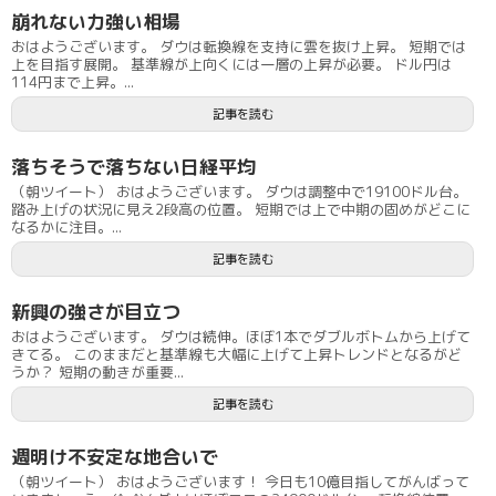
崩れない力強い相場
おはようございます。 ダウは転換線を支持に雲を抜け上昇。 短期では
上を目指す展開。 基準線が上向くには一層の上昇が必要。 ドル円は
114円まで上昇。...
記事を読む
落ちそうで落ちない日経平均
（朝ツイート） おはようございます。 ダウは調整中で19100ドル台。
踏み上げの状況に見え2段高の位置。 短期では上で中期の固めがどこに
なるかに注目。...
記事を読む
新興の強さが目立つ
おはようございます。 ダウは続伸。ほぼ1本でダブルボトムから上げて
きてる。 このままだと基準線も大幅に上げて上昇トレンドとなるがど
うか？ 短期の動きが重要...
記事を読む
週明け不安定な地合いで
（朝ツイート） おはようございます！ 今日も10億目指してがんばって