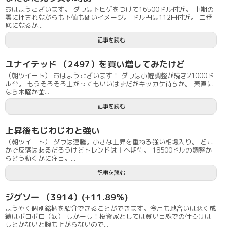
おはようございます。 ダウは下ヒゲをつけて16500ドル付近。 中期の
雲に押されながらも下値も硬いイメージ。 ドル円は112円付近。 二番
底になるか...
記事を読む
ユナイテッド （2497）を買い増してみたけど
（朝ツイート） おはようございます！ ダウは小幅調整が続き21000ド
ル台。 もうそろそろ上がってもいいはずだがキッカケ待ちか。 素直に
なら木曜か金...
記事を読む
上昇後もじわじわと強い
（朝ツイート） ダウは連騰。小さな上昇を重ねる強い相場入り。 どこ
かで反落はあるだろうけどトレンドは上へ期待。 18500ドルの調整か
らどう動くかに注目。...
記事を読む
ジグソー （3914）(+11.89％)
ようやく個別銘柄を紹介できることができます。今月も地合いは悪く成
績はボロボロ（涙） しかーし！投資家としては買い目線での仕掛けは
しとかないと腕も上がらないので...