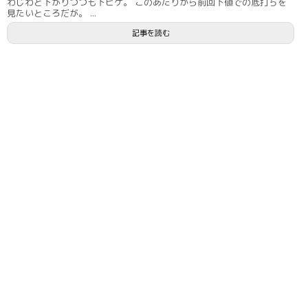
わじわと下がりつつも下ヒゲ。 このあたりから前回下値での底打ちを
見たいところだが。 ...
記事を読む