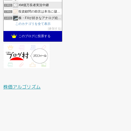
XM億万長者実況中継
138位
投資顧問の助言は本当に儲かるのかリアルにやってみた
139位
株・FXが好きなアナログ絵描きの日常│a.mayu blog
140位
このカテゴリを全て表示
ナツ株日記
141位
参加する
億り人研究所
142位
このブログに投票する
株価アルゴリズム