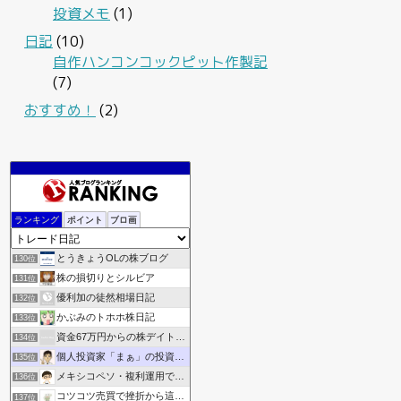
投資メモ
(1)
日記
(10)
自作ハンコンコックピット作製記
(7)
おすすめ！
(2)
東証メモ
128位
ランキング
ポイント
ブロ画
ありさん5252の資産運用ブログ
129位
とうきょうOLの株ブログ
130位
株の損切りとシルビア
131位
優利加の徒然相場日記
132位
かぶみのトホホ株日記
133位
資金67万円からの株デイトレ収支記録
134位
個人投資家「まぁ」の投資ブログ《資産倍増化》
135位
メキシコペソ・複利運用でアーリーリタイアするブログ！
136位
コツコツ売買で挫折から這い上がりたい
137位