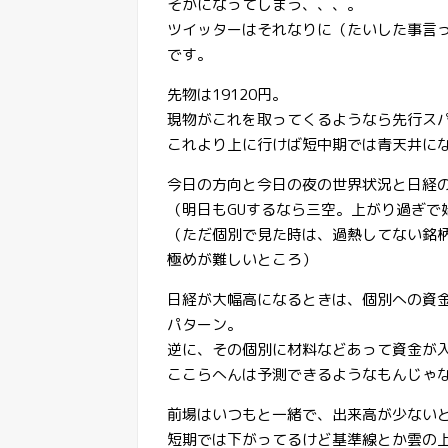
そかになってしまう、、、。
ツイッターはそれなりに（たいした事言
です。
先物は19120円。
現物がこれを取ってくるようなら先行スパ
これより上に行けば短中期では青天井に
今日の方向と今日の夜の世界状況と日経
（明日もGUするなら三空。上がり過ぎで
（ただ個別で見た時は、過熱してない銘
極めが難しいところ）
日経が大幅高になるときは、個別への資
パターン。
逆に、その個別に材料などあって資金が
ここらへんは予測できるようなもんじゃ
前場はいつもと一緒で、出来高が少ない
短期では下がってるけど基準線とか雲の