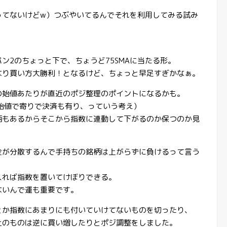
ってないけどw）つぶやいてるんでそれを利用してみる試み
ン2のちょっと下で、ちょうど75SMAに当たる形。
なり買い方大勝利！となるけど、ちょっと早足すぎかなぁ。
の始値あたりが直近のポジ整理のポイントになるかも。
始値で寄りで決済も有り、っていう考え）
柄もあるからそこから指数に連動して下がるのか保つのか見
金が分散するんで手持ちの銘柄は上がらずに負けるって言う
入れば指数を置いてけぼりできる。
ないんで運も重要です。
とか指数にあまりにも付いていけてないものを切ったり、
上のものは逆に買い増したりとポジ調整をしました。