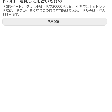
ドル円に追従して地合いも弱め
（朝ツイート） ダウは小幅下落で20000ドル台。 中期では上昇トレン
ド継続。 動きが小さくなりつつあり方向感は控えめ。 ドル円は下降の
111円後半...
記事を読む