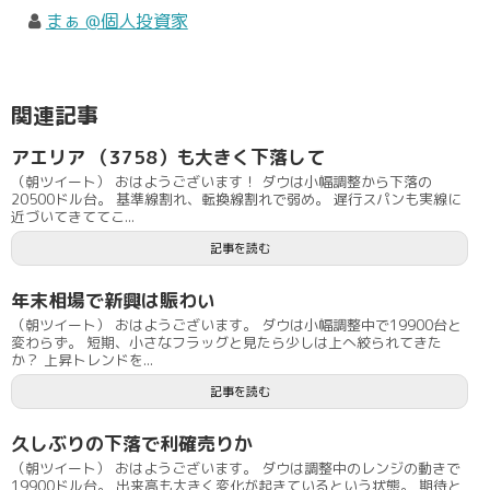
まぁ @個人投資家
関連記事
アエリア （3758）も大きく下落して
（朝ツイート） おはようございます！ ダウは小幅調整から下落の
20500ドル台。 基準線割れ、転換線割れで弱め。 遅行スパンも実線に
近づいてきててこ...
記事を読む
年末相場で新興は賑わい
（朝ツイート） おはようございます。 ダウは小幅調整中で19900台と
変わらず。 短期、小さなフラッグと見たら少しは上へ絞られてきた
か？ 上昇トレンドを...
記事を読む
久しぶりの下落で利確売りか
（朝ツイート） おはようございます。 ダウは調整中のレンジの動きで
19900ドル台。 出来高も大きく変化が起きているという状態。 期待と