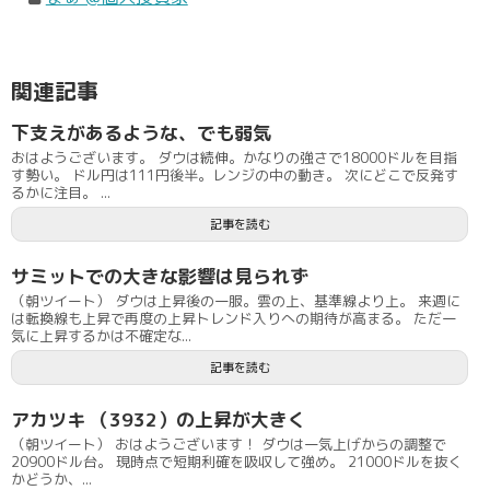
関連記事
下支えがあるような、でも弱気
おはようございます。 ダウは続伸。かなりの強さで18000ドルを目指
す勢い。 ドル円は111円後半。レンジの中の動き。 次にどこで反発す
るかに注目。 ...
記事を読む
サミットでの大きな影響は見られず
（朝ツイート） ダウは上昇後の一服。雲の上、基準線より上。 来週に
は転換線も上昇で再度の上昇トレンド入りへの期待が高まる。 ただ一
気に上昇するかは不確定な...
記事を読む
アカツキ （3932）の上昇が大きく
（朝ツイート） おはようございます！ ダウは一気上げからの調整で
20900ドル台。 現時点で短期利確を吸収して強め。 21000ドルを抜く
かどうか、...