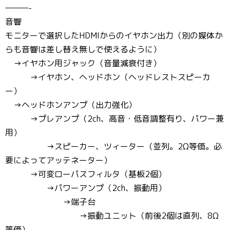
———-
音響
モニターで選択したHDMIからのイヤホン出力（別の媒体か
らも音響は差し替え無しで使えるように）
→イヤホン用ジャック（音量減衰付き）
→イヤホン、ヘッドホン（ヘッドレストスピーカ
ー）
→ヘッドホンアンプ（出力強化）
→プレアンプ（2ch、高音・低音調整有り、パワー兼
用）
→スピーカー、ツィーター（並列。2Ω等価。必
要によってアッテネーター）
→可変ローパスフィルタ（基板2個）
→パワーアンプ（2ch、振動用）
→端子台
→振動ユニット（前後2個は直列、8Ω
等価）