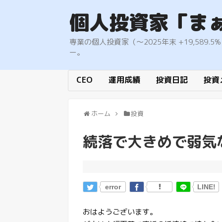
個人投資家「ま
専業の個人投資家（〜2025年末 +19,58
ー。
CEO
運用成績
投資日記
投資
ホーム
投資
続落で大きめで弱気
error
LINE!
おはようございます。