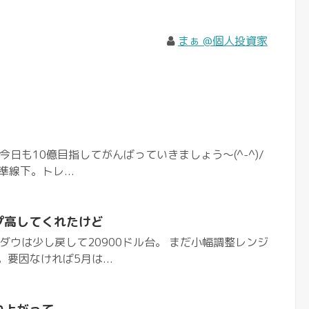
まぁ @個人投資家
今日も10億目指してがんばっていきましょう〜(^-^)/
準線下。トレ...
ップ高してくれたけど
ダウは少し戻して20900ドル台。 まだ小幅調整レンジ
要因なければ5月は...