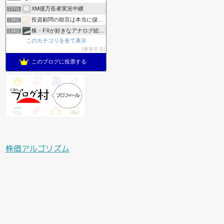
XM億万長者実況中継
137位
投資顧問の助言は本当に儲かるのかリアルにやってみた
138位
株・FXが好きなアナログ絵描きの日常│a.mayu blog
139位
このカテゴリを全て表示
ナツ株日記
140位
参加する
億り人研究所
141位
このブログに投票する
株価アルゴリズム