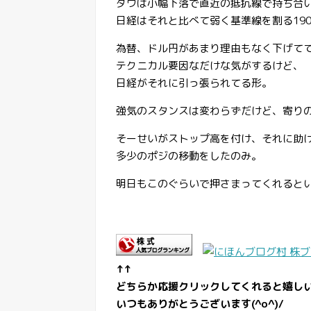
ダウは小幅下落で直近の抵抗線で持ち合
日経はそれと比べて弱く基準線を割る190
為替、ドル円があまり理由もなく下げて
テクニカル要因なだけな気がするけど、
日経がそれに引っ張られてる形。
強気のスタンスは変わらずだけど、寄り
そーせいがストップ高を付け、それに助け
多少のポジの移動をしたのみ。
明日もこのぐらいで押さまってくれると
↑↑
どちらか応援クリックしてくれると嬉し
いつもありがとうございます(^o^)/