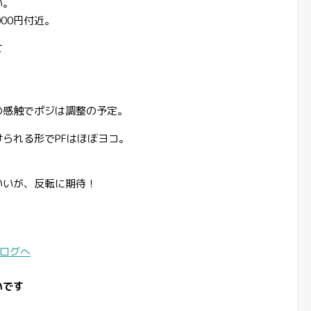
い。
00円付近。
て
の感触でポジは調整の予定。
られる形でPFはほぼヨコ。
いいが、反転に期待！
いです