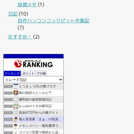
投資メモ
(1)
日記
(10)
自作ハンコンコックピット作製記
(7)
おすすめ！
(2)
東証メモ
127位
ランキング
ポイント
ブロ画
ありさん5252の資産運用ブログ
128位
とうきょうOLの株ブログ
129位
株の損切りとシルビア
130位
優利加の徒然相場日記
131位
かぶみのトホホ株日記
132位
資金67万円からの株デイトレ収支記録
133位
個人投資家「まぁ」の投資ブログ《資産倍増化》
134位
メキシコペソ・複利運用でアーリーリタイアするブログ！
135位
コツコツ売買で挫折から這い上がりたい
136位