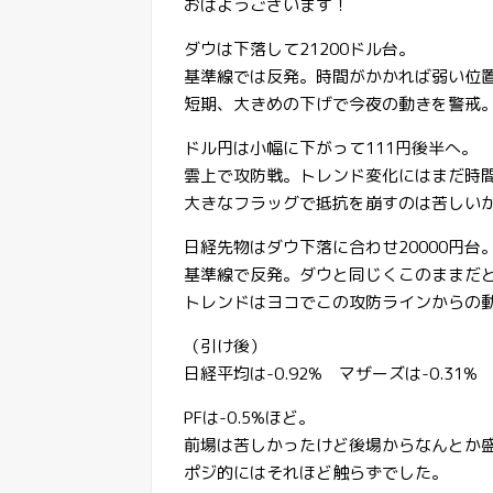
おはようございます！
ダウは下落して21200ドル台。
基準線では反発。時間がかかれば弱い位
短期、大きめの下げで今夜の動きを警戒
ドル円は小幅に下がって111円後半へ。
雲上で攻防戦。トレンド変化にはまだ時
大きなフラッグで抵抗を崩すのは苦しい
日経先物はダウ下落に合わせ20000円台
基準線で反発。ダウと同じくこのままだ
トレンドはヨコでこの攻防ラインからの
（引け後）
日経平均は-0.92% マザーズは-0.31%
PFは-0.5%ほど。
前場は苦しかったけど後場からなんとか
ポジ的にはそれほど触らずでした。