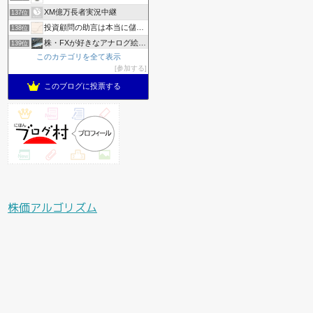
XM億万長者実況中継
137位
投資顧問の助言は本当に儲かるのかリアルにやってみた
138位
株・FXが好きなアナログ絵描きの日常│a.mayu blog
139位
このカテゴリを全て表示
ナツ株日記
140位
参加する
億り人研究所
141位
このブログに投票する
株価アルゴリズム