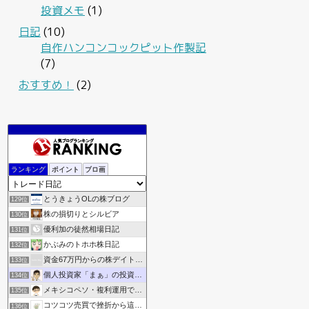
投資メモ
(1)
日記
(10)
自作ハンコンコックピット作製記
(7)
おすすめ！
(2)
東証メモ
127位
ランキング
ポイント
ブロ画
ありさん5252の資産運用ブログ
128位
とうきょうOLの株ブログ
129位
株の損切りとシルビア
130位
優利加の徒然相場日記
131位
かぶみのトホホ株日記
132位
資金67万円からの株デイトレ収支記録
133位
個人投資家「まぁ」の投資ブログ《資産倍増化》
134位
メキシコペソ・複利運用でアーリーリタイアするブログ！
135位
コツコツ売買で挫折から這い上がりたい
136位