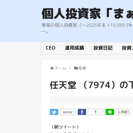
個人投資家「ま
専業の個人投資家（〜2025年末 +19,58
ー。
CEO
運用成績
投資日記
投資
ホーム
投資
任天堂 （7974）
error
LINE!
（朝ツイート）