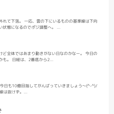
外れて下落。 一応、雲の下にいるものの基準線は下向
状態になるのでポジ調整へ。 ...
けど全体ではあまり動きがない日なのかなー。 今日の
。 日経は、2番底から2...
今日も10億目指してがんばっていきましょう〜(^-^)/
線は抜けず。...
で