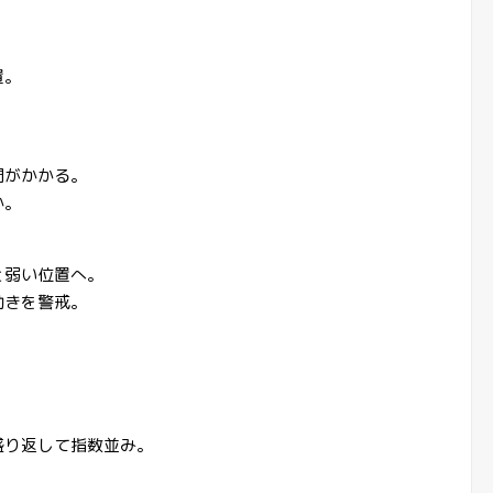
置。
。
間がかかる。
か。
。
と弱い位置へ。
動きを警戒。
盛り返して指数並み。