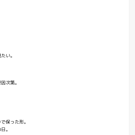
。
見たい。
要因次第。
りで保った形。
の日。