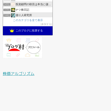
投資顧問の助言は本当に儲かるのかリアルにやってみた
142位
ナツ株日記
143位
億り人研究所
144位
このカテゴリを全て表示
デイトレ初心者のトレード日記
145位
参加する
旅する投資家MIKAの日々の投資の記録
146位
このブログに投票する
株価アルゴリズム