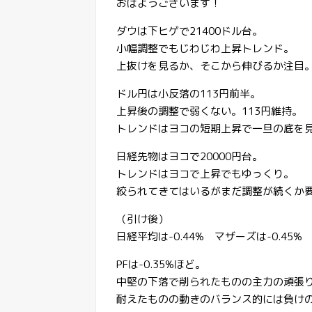
おはようございます！
ダウは下ヒゲで21400ドル台。
小幅調整でもじわじわ上昇トレンド。
上抜けを見るか、そこから伸びるか注目
ドル円は小反落の113円前半。
上昇後の調整で弱くない。113円維持。
トレンドはヨコの短期上昇で一旦の底を
日経先物はヨコで20000円台。
トレンドはヨコで上昇でもゆっくり。
絞られてきてはいるがまだ調整が続くか
（引け後）
日経平均は-0.44% マザーズは-0.45%
PFは-0.35%ほど。
中堅の下落で削られたものの主力の頑張
耐えたものの動きのバランス的には負け