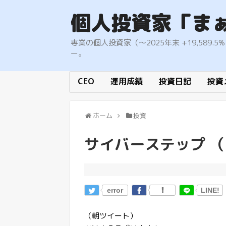
個人投資家「ま
専業の個人投資家（〜2025年末 +19,58
ー。
CEO
運用成績
投資日記
投資
ホーム
投資
サイバーステップ （
error
LINE!
（朝ツイート）