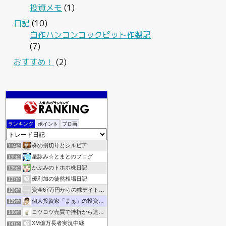
投資メモ
(1)
日記
(10)
自作ハンコンコックピット作製記
(7)
おすすめ！
(2)
東証メモ
132位
ランキング
ポイント
ブロ画
ありさん5252の資産運用ブログ
133位
株の損切りとシルビア
134位
星詠み☆とまとのブログ
135位
かぶみのトホホ株日記
136位
優利加の徒然相場日記
137位
資金67万円からの株デイトレ収支記録
138位
個人投資家「まぁ」の投資ブログ《資産倍増化》
139位
コツコツ売買で挫折から這い上がりたい
140位
XM億万長者実況中継
141位