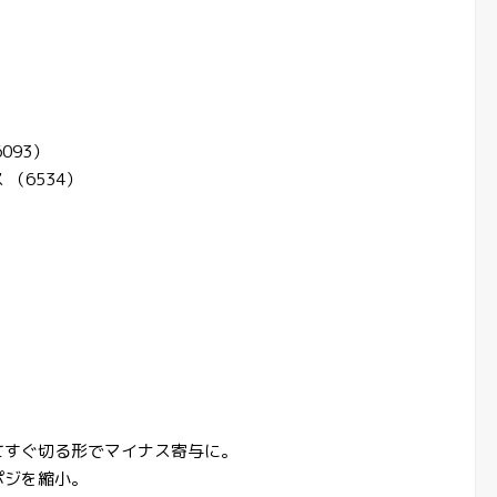
093）
（6534）
てすぐ切る形でマイナス寄与に。
ポジを縮小。