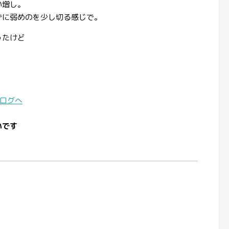
い増し。
ずに弱めのを少し切る感じで。
ったけど
！
いです