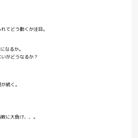
られてどう動くか注目。
。
下になるか。
ないがどうなるか？
開が続く。
で指数に大負け、、。