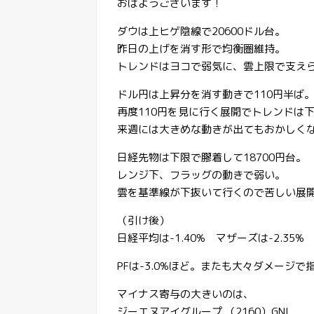
おはようございます！
ダウは上ヒゲ陰線で20600ドル台。
昨日の上げを消す形で均衡圏維持。
トレンドはヨコで弱気に、雲上限で支え
ドル円は上昇分を消す動きで110円半ば
再度110円を見に行く展開でトレンドは
来週には大きめな動きが出てもおかしく
日経先物は下限で膠着して18700円台。
レンジ下、フラッグの動きで弱い。
雲を基準線が下抜いて行くので苦しい展
（引け後）
日経平均は-1.40% マザーズは-2.35%
PFは-3.0%ほど。またも大々ダメージ
マイナス寄与の大きいのは、
ジーエヌアイグループ （2160）GNI