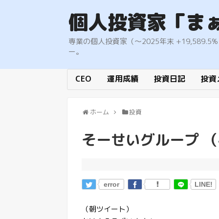
個人投資家「ま
専業の個人投資家（〜2025年末 +19,58
ー。
CEO
運用成績
投資日記
投資
ホーム
投資
そーせいグループ （
error
LINE!
（朝ツイート）