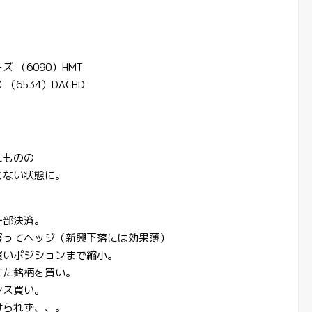
（6090）HMT
6534）DACHD
たものの
もない状態に。
一部決済。
買ってヘッジ（新興下落には効果薄）
買いポジションまで縮小。
てた銘柄を買い。
ンス買い。
けられず、、。