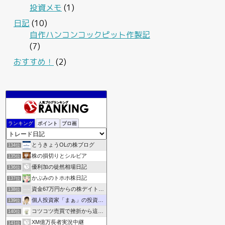
投資メモ
(1)
日記
(10)
自作ハンコンコックピット作製記
(7)
おすすめ！
(2)
東証メモ
132位
ランキング
ポイント
ブロ画
ありさん5252の資産運用ブログ
133位
とうきょうOLの株ブログ
134位
株の損切りとシルビア
135位
優利加の徒然相場日記
136位
かぶみのトホホ株日記
137位
資金67万円からの株デイトレ収支記録
138位
個人投資家「まぁ」の投資ブログ《資産倍増化》
139位
コツコツ売買で挫折から這い上がりたい
140位
XM億万長者実況中継
141位