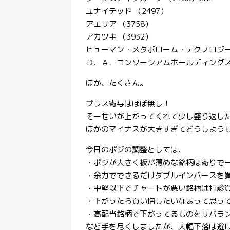
ユナイテッド （2497）
アエリア （3758）
アカツキ （3932）
ヒューマン・メタボローム・テクノロジーズ 
Ｄ．Ａ．コンソーシアムホールディングス （
ほか、たくさん。
プラス寄与はほぼ無し！
そーせいが上がってくれて少し盛り返し
ほかのマイナスが大きすぎてどうしよう
今日のポジの調整としては、
・ポジが大きく板が薄めな銘柄は寄りで
・余力でできるだけダブルインバースを
・中堅以下でチャートが悪い銘柄は打診
・下がったら買い増したいなぁって思っ
・高配当銘柄で下がってるものをリバラ
など手を尽くしましたが、大幅下落は避