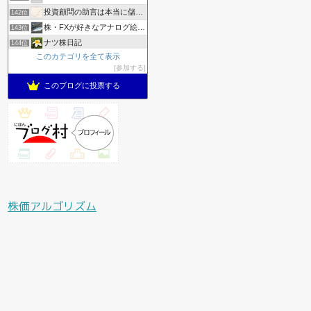
投資顧問の助言は本当に儲かるのかリアルにやってみた
142位
株・FXが好きなアナログ絵描きの日常│a.mayu blog
143位
ナツ株日記
144位
このカテゴリを全て表示
億り人研究所
145位
参加する
デイトレ初心者のトレード日記
146位
このブログに投票する
株価アルゴリズム