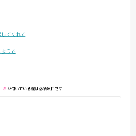
昇してくれて
たようで
。
※
が付いている欄は必須項目です